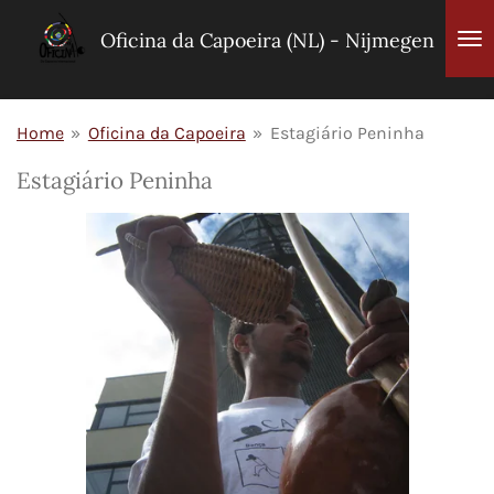
Ga
Oficina da Capoeira (NL) - Nijmegen
direct
naar
de
Home
»
Oficina da Capoeira
»
Estagiário Peninha
hoofdinhoud
Estagiário Peninha